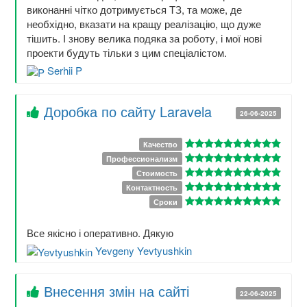
виконанні чітко дотримується ТЗ, та може, де
необхідно, вказати на кращу реалізацію, що дуже
тішить. І знову велика подяка за роботу, і мої нові
проекти будуть тільки з цим спеціалістом.
Serhii P
Доробка по сайту Laravela
26-06-2025
Качество
Профессионализм
Стоимость
Контактность
Сроки
Все якісно і оперативно. Дякую
Yevgeny Yevtyushkin
Внесення змін на сайті
22-06-2025