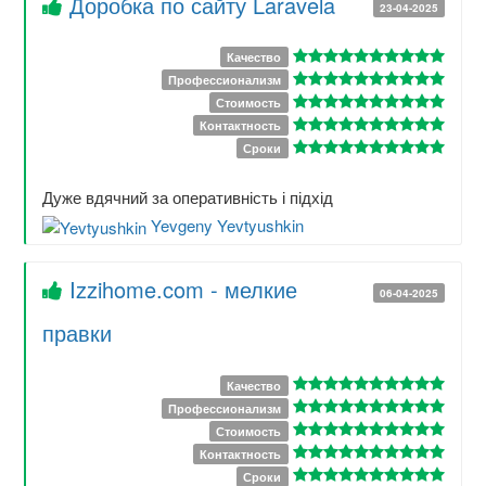
Доробка по сайту Laravela
23-04-2025
Качество
Профессионализм
Стоимость
Контактность
Сроки
Дуже вдячний за оперативність і підхід
Yevgeny Yevtyushkin
Izzihome.com - мелкие
06-04-2025
правки
Качество
Профессионализм
Стоимость
Контактность
Сроки