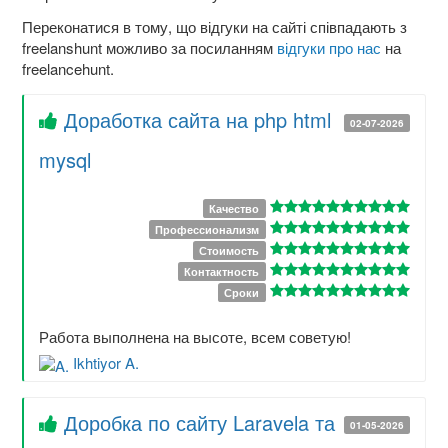
Переконатися в тому, що відгуки на сайті співпадають з
freelanshunt можливо за посиланням
відгуки про нас
на
freelancehunt.
Доработка сайта на php html
02-07-2026
mysql
Качество
Профессионализм
Стоимость
Контактность
Сроки
Работа выполнена на высоте, всем советую!
Ikhtiyor A.
Доробка по сайту Laravela та
01-05-2026