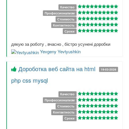
Качество
Профессионализм
Стоимость
Контактность
Сроки
дякую за роботу , вчасно , бістро усунені доробки
Yevgeny Yevtyushkin
Дороботка веб сайта на html
19-03-2026
php css mysql
Качество
Профессионализм
Стоимость
Контактность
Сроки