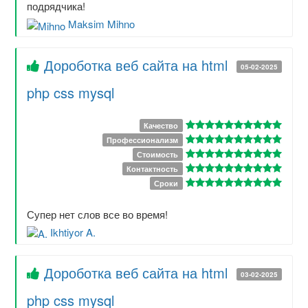
подрядчика!
Maksim Mihno
Дороботка веб сайта на html
05-02-2025
php css mysql
Качество
Профессионализм
Стоимость
Контактность
Сроки
Супер нет слов все во время!
Ikhtiyor A.
Дороботка веб сайта на html
03-02-2025
php css mysql