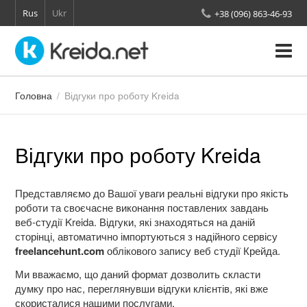
Rus
Ukr
+38 (096) 863-46-93
Про нас
Головна
Відгуки про роботу Kreida
Перевірка позицій сайту
Відгуки
Відгуки про роботу Kreida
Послуги
Представляємо до Вашої уваги реальні відгуки про якість
Контакти
роботи та своєчасне виконання поставлених завдань
веб-студії Kreida. Відгуки, які знаходяться на даній
сторінці, автоматично імпортуються з надійного сервісу
freelancehunt.com
облікового запису веб студії Крейда.
Ми вважаємо, що даний формат дозволить скласти
думку про нас, переглянувши відгуки клієнтів, які вже
скористалися нашими послугами.