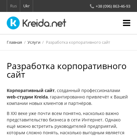
Rus
Ukr
+38 (096) 863-46-93
О нас
Главная
Услуги
Разработка корпоративного сайт
Проверка позиций сайта
Разработка корпоративного
Отзывы
сайт
Услуги
Корпоративный сайт
, созданный профессионалами
Контакты
web
-студии
Kreida
, гарантированно привлечёт к Вашей
компании новых клиентов и партнёров.
В XXI веке уже почти всем понятно, насколько важно
представительство бизнеса в сети Интернет. Однако
ещё можно встретить руководителей предприятий,
которым сложно понять, насколько выгодным является